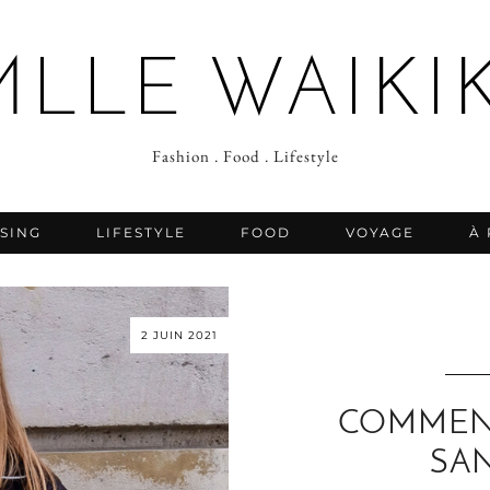
MLLE WAIKIK
Fashion . Food . Lifestyle
SING
LIFESTYLE
FOOD
VOYAGE
À
2 JUIN 2021
COMMENT
SA