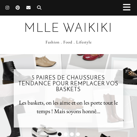
MLLE WAIKIKI
Fashion . Food . Lifestyle
5 PAIRES DE CHAUSSURES
TENDANCE POUR REMPLACER VOS
BASKETS
Les baskets, on les aime et on les porte tout le
temps ! Mais soyons honnê…
•
•
•
•