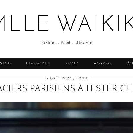
MLLE WAIKIK
Fashion . Food . Lifestyle
SING
LIFESTYLE
FOOD
VOYAGE
À
6 AOÛT 2023
FOOD
ACIERS PARISIENS À TESTER CE