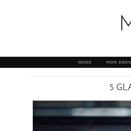
MODE
MON DRES
5 GL